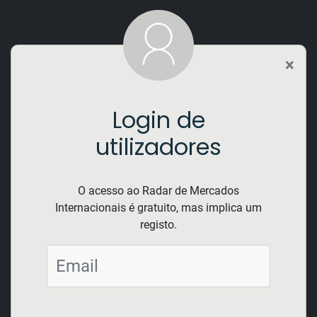
×
Login de
utilizadores
Registo de novo utilizador
*
corresponde aos campos de preenchimento
O acesso ao Radar de Mercados
obrigatório
Internacionais é gratuito, mas implica um
registo.
Dados do utilizador
Nome
*