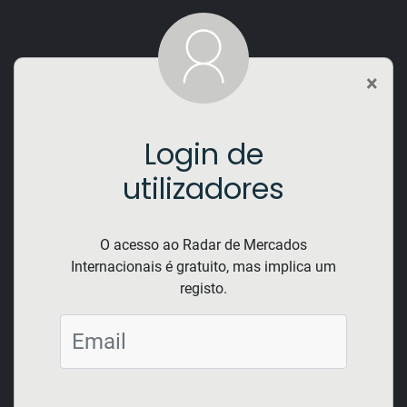
×
Login de
utilizadores
Registo de novo utilizador
*
corresponde aos campos de preenchimento
O acesso ao Radar de Mercados
obrigatório
Internacionais é gratuito, mas implica um
registo.
Dados do utilizador
Nome
*